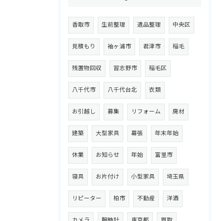
香取市
生前整理
遺品整理
中央区
見積もり
袖ヶ浦市
君津市
稲毛
残置物回収
習志野市
稲毛区
八千代市
八千代台北
衣類
お引越し
募集
リフォーム
廃材
建築
大型家具
幕張
年末年始
休業
お知らせ
年始
富里市
寝具
お片付け
小型家具
埼玉県
リピーター
柏市
不動産
洋酒
カメラ
腕時計
東京都
買取