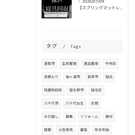
2026/07/09
【スプリングマットレス・折りたたみマットレス回収】
タグ
Tags
香取市
生前整理
遺品整理
中央区
見積もり
袖ヶ浦市
君津市
稲毛
残置物回収
習志野市
稲毛区
八千代市
八千代台北
衣類
お引越し
募集
リフォーム
廃材
建築
大型家具
幕張
年末年始