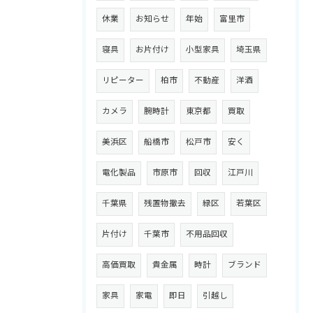
休業
お知らせ
年始
富里市
寝具
お片付け
小型家具
埼玉県
リピーター
柏市
不動産
洋酒
カメラ
腕時計
東京都
買取
美浜区
船橋市
松戸市
安く
電化製品
市原市
回収
江戸川
千葉県
残置物撤去
緑区
若葉区
片付け
千葉市
不用品回収
高価買取
貴金属
時計
ブランド
家具
家電
即日
引越し