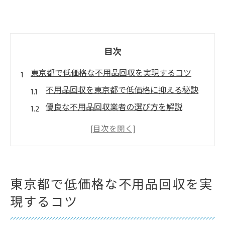
目次
東京都で低価格な不用品回収を実現するコツ
不用品回収を東京都で低価格に抑える秘訣
優良な不用品回収業者の選び方を解説
東京都で安く不用品回収するポイント
即日対応の不用品回収を安く頼む方法
無料見積もりで賢く不用品回収を活用
信頼できる不用品回収選びの最新ポイント
東京都で低価格な不用品回収を実
信頼できる不用品回収業者の見極め方
現するコツ
東京都で優良な不用品回収業者の特徴