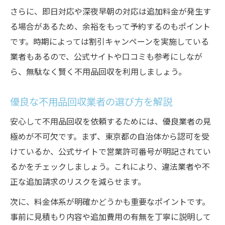
さらに、即日対応や深夜早朝の対応は追加料金が発生す
家電買取による不用品回収の費用最適化
る場合があるため、余裕をもって予約するのもポイント
不用品回収と買取サービスの違いを知る
です。時期によっては割引キャンペーンを実施している
不用な品の買取で回収費用を節約する
業者もあるので、公式サイトや口コミも参考にしなが
即日回収もできる東京都の便利な活用法
ら、無駄なく賢く不用品回収を利用しましょう。
即日対応の不用品回収を東京都で探す方法
急ぎでも安心な不用品回収業者の特徴
優良な不用品回収業者の選び方を解説
当日回収可能な不用品回収のポイント
安心して不用品回収を依頼するためには、優良業者の見
LINEや電話で即日不用品回収を依頼する
極めが不可欠です。まず、東京都の自治体から認可を受
東京都で当日対応ができる不用品回収活用
けているか、公式サイトで営業許可番号が明記されてい
術
るかをチェックしましょう。これにより、違法業者や不
後悔しないための不用品回収業者の見極め方
正な追加請求のリスクを減らせます。
ヤバい不用品回収業者を避ける見分け方
次に、料金体系が明確かどうかも重要なポイントです。
東京都で後悔しない不用品回収のチェック
事前に見積もり内容や追加費用の有無を丁寧に説明して