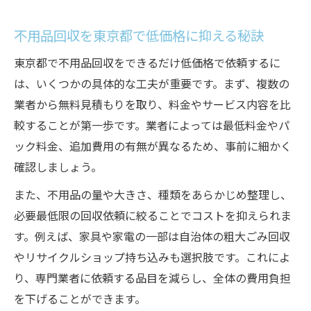
口コミで選ぶ不用品回収業者の安心感
料金内訳が明確な不用品回収業者を選ぶ
不用品回収を東京都で低価格に抑える秘訣
安さだけで選ばない不用品回収の注意点
東京都で不用品回収をできるだけ低価格で依頼するに
追加料金なしで依頼できる安心の方法とは
は、いくつかの具体的な工夫が重要です。まず、複数の
追加料金なしの不用品回収依頼のコツ
業者から無料見積もりを取り、料金やサービス内容を比
東京都の不用品回収で起こりやすい追加費
較することが第一歩です。業者によっては最低料金やパ
用
ック料金、追加費用の有無が異なるため、事前に細かく
見積もり無料の不用品回収で安心を得る
確認しましょう。
契約前に確認したい不用品回収の条件
また、不用品の量や大きさ、種類をあらかじめ整理し、
不用品回収のトラブル回避ポイント
必要最低限の回収依頼に絞ることでコストを抑えられま
買取サービスを活用した不用品回収の最適化
す。例えば、家具や家電の一部は自治体の粗大ごみ回収
やリサイクルショップ持ち込みも選択肢です。これによ
買取付き不用品回収で総額を下げる方法
り、専門業者に依頼する品目を減らし、全体の費用負担
東京都で家具も買い取る不用品回収の活用
を下げることができます。
法