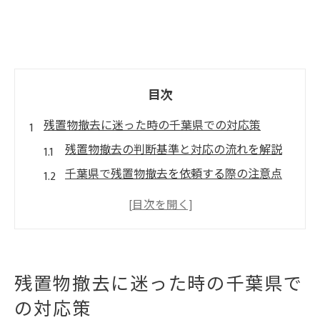
目次
残置物撤去に迷った時の千葉県での対応策
残置物撤去の判断基準と対応の流れを解説
千葉県で残置物撤去を依頼する際の注意点
実家や空き家の残置物撤去事例から学ぶ対
策
残置物撤去にかかる手間と費用の見極め方
千葉県で自治体サービスと業者依頼の違い
残置物撤去に迷った時の千葉県で
スムーズな残置物撤去を進めるための知識
の対応策
残置物撤去の流れと準備すべきポイント