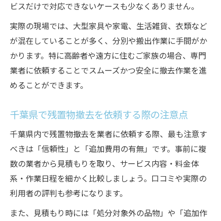
ビスだけで対応できないケースも少なくありません。
残置物撤去の見積もりで損しない方法
実際の現場では、大型家具や家電、生活雑貨、衣類など
千葉県で追加費用を防ぐ見積もりの注意点
が混在していることが多く、分別や搬出作業に手間がか
残置物撤去の費用を抑えるための工夫
かります。特に高齢者や遠方に住むご家族の場合、専門
複数業者の見積もり比較で分かる違い
業者に依頼することでスムーズかつ安全に撤去作業を進
自分で処分するか業者に依頼するかの判断基準
めることができます。
残置物撤去を自力でする場合のメリットと
課題
千葉県で残置物撤去を依頼する際の注意点
業者依頼と自分で処分の違いを徹底比較
千葉県内で残置物撤去を業者に依頼する際、最も注意す
残置物撤去を自分で行う際のポイントと注
べきは「信頼性」と「追加費用の有無」です。事前に複
意点
数の業者から見積もりを取り、サービス内容・料金体
業者に頼るべき残置物撤去のケースと判断
系・作業日程を細かく比較しましょう。口コミや実際の
基準
利用者の評判も参考になります。
千葉県で効率よく残置物撤去を進める選択
また、見積もり時には「処分対象外の品物」や「追加作
法