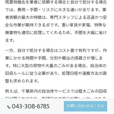
残置物撤去を業者に依頼する場合と自分で処分する場合
では、費用・手間・リスクに大きな違いがあります。業
者依頼の最大の特徴は、専門スタッフによる迅速かつ安
全な作業が期待できる点です。重い家具や家電、特殊な
廃棄物も適切に処理してくれるため、手間を大幅に省け
ます。
一方、自分で処分する場合はコスト面で有利ですが、作
業にかかる時間や手間、分別や搬出の煩雑さが増しま
す。特に大型の荷物や大量のごみがある場合、自治体の
回収ルールに従う必要があり、処理日程や運搬方法の調
整も求められます。
例えば、千葉県内の自治体サービスでは粗大ごみの回収
日が限られており、希望日での処分が難しいケースもあ
043-308-6785
お問い合わせはこちら
ります。業者依頼は費用がかかるものの、追加料金やト