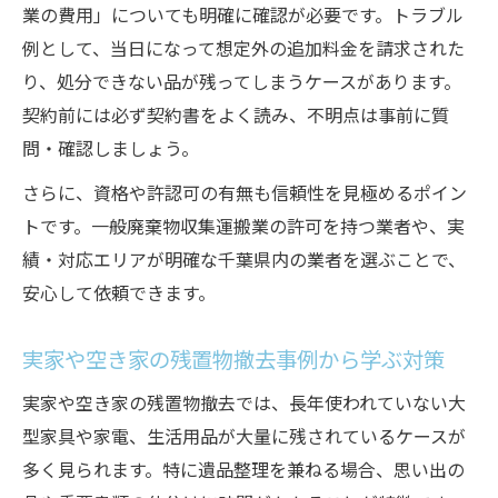
業の費用」についても明確に確認が必要です。トラブル
効率的な残置物撤去へ向けた実践ポイント
例として、当日になって想定外の追加料金を請求された
残置物撤去を効率化する作業手順とコツ
り、処分できない品が残ってしまうケースがあります。
千葉県でスムーズに撤去を終えるための工
契約前には必ず契約書をよく読み、不明点は事前に質
夫
問・確認しましょう。
残置物撤去で後悔しないための準備と注意
さらに、資格や許認可の有無も信頼性を見極めるポイン
点
トです。一般廃棄物収集運搬業の許可を持つ業者や、実
効率的な残置物撤去に役立つ便利な知識
績・対応エリアが明確な千葉県内の業者を選ぶことで、
残置物撤去を安全に進めるためのポイント
安心して依頼できます。
実家や空き家の残置物撤去事例から学ぶ対策
実家や空き家の残置物撤去では、長年使われていない大
型家具や家電、生活用品が大量に残されているケースが
多く見られます。特に遺品整理を兼ねる場合、思い出の