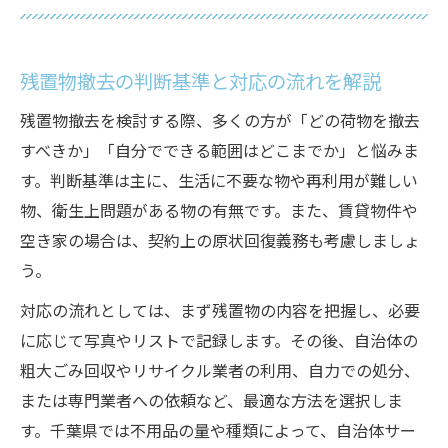
千葉県で必要な残置物撤去の手続きを解説
残置物撤去前に確認すべき物品の仕分け方
残置物撤去の判断基準と対応の流れを解説
残置物撤去でよくある失敗例と対処法
残置物撤去を検討する際、多くの方が「どの荷物を撤去
自分でできる残置物撤去と業者依頼のコツ
すべきか」「自分でできる範囲はどこまでか」と悩みま
千葉県で失敗しない残置物撤去業者の見極め方
す。判断基準は主に、生活に不要な物や再利用が難しい
信頼できる残置物撤去業者を選ぶポイント
物、衛生上問題がある物の有無です。また、賃貸物件や
千葉県で実績ある業者の特徴と選び方
空き家の場合は、契約上の原状回復義務も考慮しましょ
残置物撤去の見積もり比較で確認すべき点
う。
口コミや評判が高い残置物撤去業者の判断
対応の流れとしては、まず残置物の内容を把握し、必要
法
に応じて写真やリストで記録します。その後、自治体の
残置物撤去業者に依頼する際の確認事項
粗大ごみ回収やリサイクル業者の利用、自力での処分、
残置物撤去の費用相場と見積もりのコツ
または専門業者への依頼など、最適な方法を選択しま
す。千葉県では不用品の量や種類によって、自治体サー
残置物撤去費用の相場と内訳を徹底解説