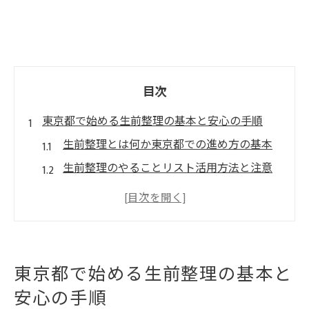
目次
東京都で始める生前整理の基本と安心の手順
生前整理とは何か東京都での進め方の基本
生前整理のやることリスト活用方法と注意
点
東京都で生前整理を安心して始める手順と
コツ
生前整理のデメリットを知り後悔しない選
東京都で始める生前整理の基本と
び方
安心の手順
生前整理優良業者の選び方と東京都でのポ