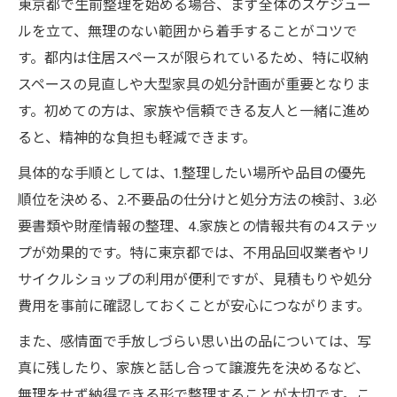
東京都で生前整理を始める場合、まず全体のスケジュー
生前整理業者を選ぶ東京都の独自基準とは
ルを立て、無理のない範囲から着手することがコツで
東京都の住宅事情に合わせた進め方のコツ
す。都内は住居スペースが限られているため、特に収納
生前整理の優良業者を見極めるチェックリ
スペースの見直しや大型家具の処分計画が重要となりま
スト
す。初めての方は、家族や信頼できる友人と一緒に進め
生前整理と相続対策を東京都で進める方法
ると、精神的な負担も軽減できます。
具体的な手順としては、1.整理したい場所や品目の優先
順位を決める、2.不要品の仕分けと処分方法の検討、3.必
要書類や財産情報の整理、4.家族との情報共有の4ステッ
プが効果的です。特に東京都では、不用品回収業者やリ
サイクルショップの利用が便利ですが、見積もりや処分
費用を事前に確認しておくことが安心につながります。
また、感情面で手放しづらい思い出の品については、写
真に残したり、家族と話し合って譲渡先を決めるなど、
無理をせず納得できる形で整理することが大切です。こ