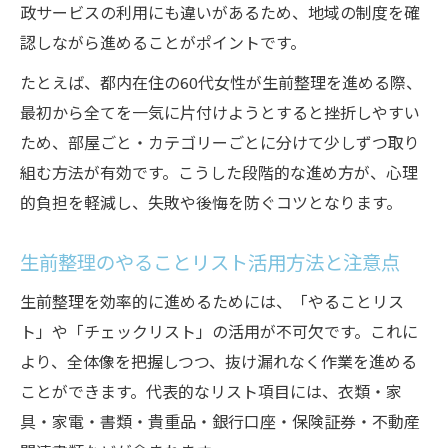
政サービスの利用にも違いがあるため、地域の制度を確
生前整理で大切な書類の管理と保管方法
認しながら進めることがポイントです。
銀行口座の生前整理で失敗しないための手
たとえば、都内在住の60代女性が生前整理を進める際、
順
最初から全てを一気に片付けようとすると挫折しやすい
生前整理で重要な財産情報整理のコツ
ため、部屋ごと・カテゴリーごとに分けて少しずつ取り
東京都で安心して進める銀行情報の整え方
組む方法が有効です。こうした段階的な進め方が、心理
生前整理とデジタル資産管理の注意ポイン
的負担を軽減し、失敗や後悔を防ぐコツとなります。
ト
自力で進める生前整理チェックリスト実践術
生前整理のやることリスト活用方法と注意点
生前整理チェックリスト活用の実践ポイン
生前整理を効率的に進めるためには、「やることリス
ト
ト」や「チェックリスト」の活用が不可欠です。これに
東京都で役立つ生前整理自力進行のコツ
より、全体像を把握しつつ、抜け漏れなく作業を進める
生前整理やることリストで段階的に進める
ことができます。代表的なリスト項目には、衣類・家
方法
具・家電・書類・貴重品・銀行口座・保険証券・不動産