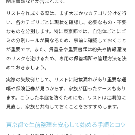
生前整理の進め方と迷った物の対処法
関連書類などが含まれます。
生前整理チェックリストで後悔を防ぐ工夫
リストを作成する際は、まず大まかなカテゴリ分けを行
感情面も考えた50代女性のための生前整理ガイ
い、各カテゴリごとに現状を確認し、必要なもの・不要
ド
なものを分別します。特に東京都では、自治体ごとにゴ
生前整理で感情を大切にする進め方の工夫
ミの分別ルールが異なるため、事前に確認しておくこと
が重要です。また、貴重品や重要書類は紛失や情報漏洩
50代女性が守りたい生前整理のコツと注意
のリスクを避けるため、専用の保管場所や管理方法を決
点
めておきましょう。
生前整理でしてはいけない断捨離のポイン
ト
実際の失敗例として、リストに記載漏れがあり重要な通
生前整理と家族の思い出を守る整理術
帳や保険証券が見つからず、家族が困ったケースもあり
ます。こうした事態を防ぐためにも、リストは定期的に
生前整理デメリットを知り後悔しない対策
見直し、家族と共有しておくことをおすすめします。
東京都ならではの生前整理で後悔しない進め方
東京都で生前整理を進める際の注意ポイン
東京都で生前整理を安心して始める手順とコツ
ト