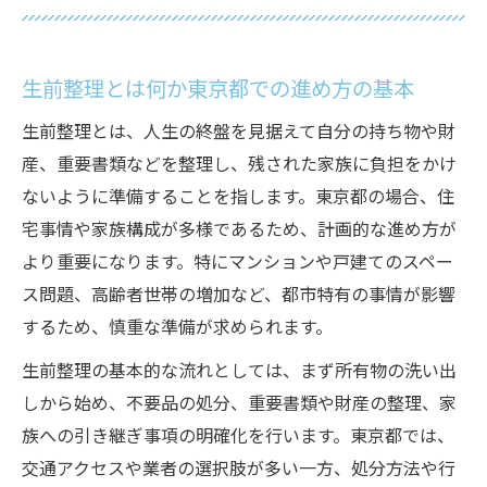
イント
生前整理を無理なく進めるためのやることリス
生前整理とは何か東京都での進め方の基本
ト活用法
生前整理やることリストで効率的に進める
生前整理とは、人生の終盤を見据えて自分の持ち物や財
方法
産、重要書類などを整理し、残された家族に負担をかけ
東京都で使える生前整理チェックリストの
ないように準備することを指します。東京都の場合、住
作り方
宅事情や家族構成が多様であるため、計画的な進め方が
より重要になります。特にマンションや戸建てのスペー
生前整理の優先順位と進め方の基本を押さ
ス問題、高齢者世帯の増加など、都市特有の事情が影響
える
するため、慎重な準備が求められます。
生前整理で失敗しないやることリストの工
夫
生前整理の基本的な流れとしては、まず所有物の洗い出
しから始め、不要品の処分、重要書類や財産の整理、家
生前整理の進め方と家族に負担をかけない
族への引き継ぎ事項の明確化を行います。東京都では、
秘訣
交通アクセスや業者の選択肢が多い一方、処分方法や行
大切な書類と銀行口座を安心して整理するコツ