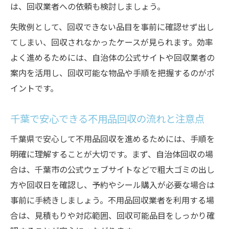
ツ
は、回収業者への依頼も検討しましょう。
千葉県の不用品回収で手間を省くポイント
失敗例として、回収できない品目を事前に確認せず出し
千葉で不用品回収を安く済ませるための方
てしまい、回収されなかったケースが見られます。効率
法
よく進めるためには、自治体の公式サイトや回収業者の
不用品回収なら千葉で安心の方法を徹底解説
案内を活用し、回収可能な物品や手順を把握するのがポ
千葉の不用品回収で安心できる業者の選び
イントです。
方
不用品回収 千葉市で注意したいトラブル事
千葉で安心できる不用品回収の流れと注意点
例
千葉県で安心して不用品回収を進めるためには、手順を
信頼できる不用品回収業者を千葉で見極め
明確に理解することが大切です。まず、自治体回収の場
るポイント
合は、千葉市の公式ウェブサイトなどで粗大ゴミの出し
千葉県の不用品回収で安心処分を実現する
方や回収日を確認し、予約やシール購入が必要な場合は
方法
事前に手続きしましょう。不用品回収業者を利用する場
不用品回収業者利用時に千葉県民が気をつ
合は、見積もりや対応範囲、回収可能品目をしっかり確