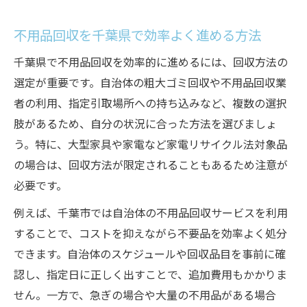
不用品回収の千葉県内持ち込み施設を利用
不用品回収を千葉県で効率よく進める方法
する手順
千葉県で不用品回収を効率的に進めるには、回収方法の
千葉で不用品回収と持ち込みのメリットと
選定が重要です。自治体の粗大ゴミ回収や不用品回収業
デメリット
者の利用、指定引取場所への持ち込みなど、複数の選択
不用品回収 千葉 持ち込みで知るべき注意事
肢があるため、自分の状況に合った方法を選びましょ
項
う。特に、大型家具や家電など家電リサイクル法対象品
千葉県の不用品回収で持ち込み先を賢く選
の場合は、回収方法が限定されることもあるため注意が
ぶ方法
必要です。
手間もコストも抑える千葉県の不用品回収術
例えば、千葉市では自治体の不用品回収サービスを利用
千葉県の不用品回収でコストを抑える工夫
することで、コストを抑えながら不要品を効率よく処分
無料で使える千葉市の不用品回収サービス
できます。自治体のスケジュールや回収品目を事前に確
活用術
認し、指定日に正しく出すことで、追加費用もかかりま
不用品回収 千葉 ランキングを参考に選ぶコ
せん。一方で、急ぎの場合や大量の不用品がある場合