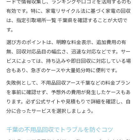
ードで情報収集し、ランキングや口コミを活用するのも
関係
有効です。特に、家電リサイクル法に基づく家電の回収
千葉県で不用品回収を利用した家電リサイ
は、指定引取場所一覧 千葉県を確認することが大切で
クルの手順
す。
リサイクル法指定引取場所一覧と不用品回
選び方のポイントは、明瞭な料金表示、追加費用の有
収の違い
無、回収対応品目の幅広さ、迅速な対応などです。サー
千葉で家電リサイクル法対象品を正しく処
ビスによっては、持ち込みや即日回収に対応している場
分する方法
合もあり、急ぎのケースや大量処分時に便利です。
不用品回収 千葉県でリサイクル法対象家電
への対応
失敗例として、不用品回収アース千葉などの料金プラン
を事前に確認せず、予想外の費用が発生したケースもあ
ります。必ず公式サイトや見積もりで詳細を確認し、自
分に合ったサービスを選択しましょう。
千葉の不用品回収でトラブルを防ぐコツ