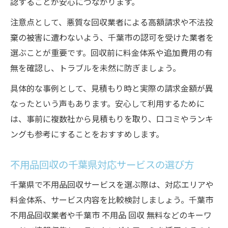
けること
認することが安心につながります。
粗大ゴミの出し方と不用品回収の違いを考察
注意点として、悪質な回収業者による高額請求や不法投
千葉市の粗大ゴミと不用品回収の違いを解
棄の被害に遭わないよう、千葉市の認可を受けた業者を
説
選ぶことが重要です。回収前に料金体系や追加費用の有
無を確認し、トラブルを未然に防ぎましょう。
不用品回収と千葉市粗大ゴミ一覧の使い分
け方
具体的な事例として、見積もり時と実際の請求金額が異
粗大ゴミ千葉市持ち込みと不用品回収業者
なったという声もあります。安心して利用するために
の比較
は、事前に複数社から見積もりを取り、口コミやランキ
千葉県で粗大ゴミと不用品回収の選択ポイ
ングも参考にすることをおすすめします。
ント
不用品回収の千葉県対応サービスの選び方
不用品回収 千葉の粗大ゴミルールを確認し
よう
千葉県で不用品回収サービスを選ぶ際は、対応エリアや
千葉県のリサイクル法対象品の処分ポイント
料金体系、サービス内容を比較検討しましょう。千葉市
不用品回収業者や千葉市 不用品 回収 無料などのキーワ
家電リサイクル法と千葉県の不用品回収の