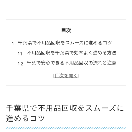
目次
千葉県で不用品回収をスムーズに進めるコツ
不用品回収を千葉県で効率よく進める方法
千葉で安心できる不用品回収の流れと注意
点
不用品回収の千葉県対応サービスの選び方
千葉の不用品回収でトラブルを防ぐコツ
千葉県で不用品回収を早く終わらせる秘訣
千葉県で不用品回収をスムーズに
不用品の持ち込みと回収方法を千葉で比較
進めるコツ
千葉で不用品回収と持ち込みの違いを徹底
比較