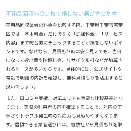
安心できる不用品回収業者の判断基準
不用品回収料金比較で損しない選び方の基本
悪徳な不用品回収業者を避ける見極め方
不用品回収業者の料金を比較する際、千葉県千葉市若葉
信頼性重視の不用品回収比較ポイント
区では「基本料金」だけでなく「追加料金」「サービス
トラブルを回避する不用品回収の手順
内容」まで総合的にチェックすることが損をしないポイ
失敗しない不用品回収のポイント解説
ントです。なぜなら、見積もり時は安く見えても、当日
不用品回収で失敗しない準備と対応策
になって搬出費や階段料金、リサイクル料などが加算さ
見積もり時に確認すべき不用品回収の要点
れるケースが多いからです。具体的には、公式サイトや
電話で明細の内訳を確認し、無料見積もりを活用すると
不用品回収のトラブルを防ぐ具体策
良いでしょう。
不用品回収料金比較でのよくある失敗例
追加費用を避ける不用品回収の注意点
また、口コミや実績、対応エリアも重要な比較基準とな
ります。実際の利用者の声を確認することで、対応の丁
相場を踏まえた料金比較のコツを紹介
寧さやトラブル発生時の対応力も見極めやすくなりま
不用品回収料金相場を知るメリットとは
す。信頼できる業者選びには、複数社から見積もりを取
不用品回収の適正料金を見極める方法