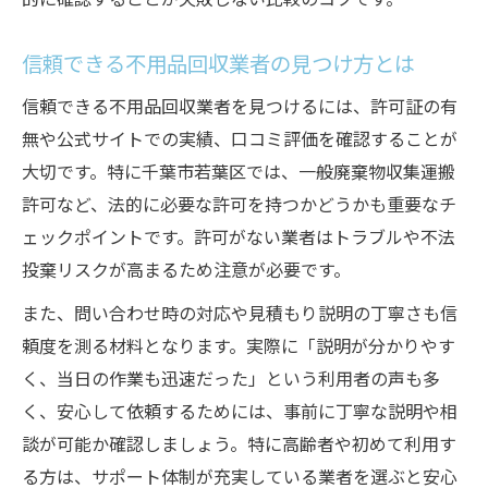
的に確認することが失敗しない比較のコツです。
安心できる不用品回収業者の選び方実例
不用品回収の評判チェックで注意すべき点
信頼できる不用品回収業者の見つけ方とは
信頼できる不用品回収業者を見つけるには、許可証の有
無や公式サイトでの実績、口コミ評価を確認することが
大切です。特に千葉市若葉区では、一般廃棄物収集運搬
許可など、法的に必要な許可を持つかどうかも重要なチ
ェックポイントです。許可がない業者はトラブルや不法
投棄リスクが高まるため注意が必要です。
また、問い合わせ時の対応や見積もり説明の丁寧さも信
頼度を測る材料となります。実際に「説明が分かりやす
く、当日の作業も迅速だった」という利用者の声も多
く、安心して依頼するためには、事前に丁寧な説明や相
談が可能か確認しましょう。特に高齢者や初めて利用す
る方は、サポート体制が充実している業者を選ぶと安心