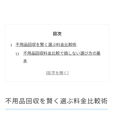
目次
不用品回収を賢く選ぶ料金比較術
不用品回収料金比較で損しない選び方の基
本
不用品回収の相場と比較時の注意点を解説
信頼できる不用品回収業者の見つけ方とは
不用品回収で追加料金を防ぐポイント
効率的な不用品回収比較のチェックリスト
不用品回収を賢く選ぶ料金比較術
料金と信頼性で選ぶ安心の処分法
不用品回収は料金と信頼性の両立が重要