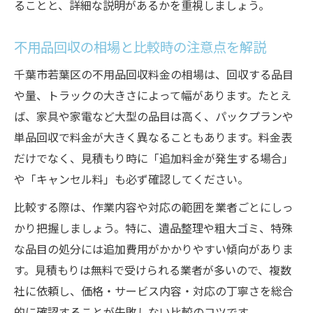
ることと、詳細な説明があるかを重視しましょう。
相場を活用した不用品回収比較の進め方
不用品回収で相見積もりを取るべき理由
不用品回収の相場と比較時の注意点を解説
料金比較で見抜く不用品回収の落とし穴
千葉市若葉区の不用品回収料金の相場は、回収する品目
業者選びで気をつけたい落とし穴と対策
や量、トラックの大きさによって幅があります。たとえ
不用品回収業者選びで失敗しがちな罠
ば、家具や家電など大型の品目は高く、パックプランや
悪質な不用品回収業者の特徴と見分け方
単品回収で料金が大きく異なることもあります。料金表
だけでなく、見積もり時に「追加料金が発生する場合」
不用品回収でよくあるトラブル事例解説
や「キャンセル料」も必ず確認してください。
見積もり時の不用品回収落とし穴の防ぎ方
安全な不用品回収依頼のための確認事項
比較する際は、作業内容や対応の範囲を業者ごとにしっ
かり把握しましょう。特に、遺品整理や粗大ゴミ、特殊
口コミや見積もりで見抜く優良業者の特徴
な品目の処分には追加費用がかかりやすい傾向がありま
口コミでわかる不用品回収業者の信頼性
す。見積もりは無料で受けられる業者が多いので、複数
不用品回収の見積もり比較が大切な理由
社に依頼し、価格・サービス内容・対応の丁寧さを総合
優良不用品回収業者に共通する特徴とは