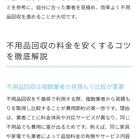
ランキング情報で効率的な業者探しをする
ミを参考に、自分に合った業者を見極め、効率よく不用
方法
品回収を進めることが大切です。
追加料金を抑える不用品回収の依頼術
口コミや評判から学ぶ失敗しない不用品回収
不用品回収の料金を安くするコツ
不用品回収利用者の口コミを活かすポイン
を徹底解説
ト
評判の良い不用品回収業者の選び方を解説
千葉県の不用品回収ランキングから学ぶ選
定術
不用品回収は複数業者の見積もり比較が重要
ぼったくりやトラブルを防ぐ口コミの見極
不用品回収を千葉県で利用する際、複数業者から見積も
め方
りを取得し比較することが費用節約の第一歩です。理由
口コミ情報を参考に安心して依頼する方法
は、業者ごとに料金体系や対応サービスが異なり、同じ
不用品回収費用を抑え信頼性を高めるコツ
不用品でも費用に差が出るためです。例えば、同じ家具
や家電でも業者によって追加料金の有無やサービス内容