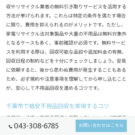
収やリサイクル業者の無料引き取りサービスを活用する
方法が挙げられます。これらは特定の条件を満たす場合
に限り、費用を抑えられるのがメリットです。ただし、
家電リサイクル法対象製品や大量の不用品は無料対象外
となるケースも多く、事前確認が必須です。無料サービ
スを利用する際は、回収可能な品目や追加料金の有無、
回収日程の制約などを十分にチェックしましょう。安易
に依頼すると、後から思わぬ費用が発生することもある
ため、必ず規約や注意事項を理解してから申し込むこと
が、安心して不用品回収を進めるコツです。
千葉市で格安不用品回収を実現するコツ
千葉市で格安の不用品回収を実現するには、まず不用品
043-308-6785
お問い合わせはこちら
を事前に整理し、回収量を最小限に抑えることが重要で