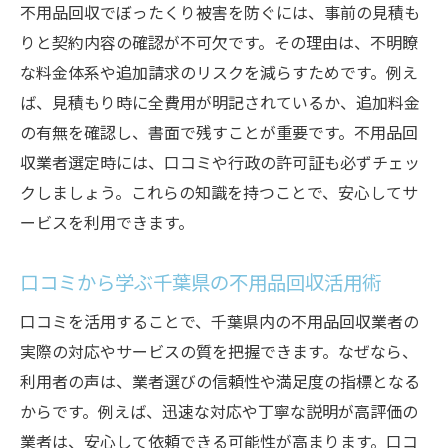
口コミやランキングを活用した業者探しの
不用品回収でぼったくり被害を防ぐには、事前の見積も
コツ
りと契約内容の確認が不可欠です。その理由は、不明瞭
不用品回収の無料見積もり活用法と注意点
な料金体系や追加請求のリスクを減らすためです。例え
ば、見積もり時に全費用が明記されているか、追加料金
優良不用品回収サービスの特徴を理解しよ
の有無を確認し、書面で残すことが重要です。不用品回
う
収業者選定時には、口コミや行政の許可証も必ずチェッ
ぼったくりや追加料金を防ぐためのチェッ
クしましょう。これらの知識を持つことで、安心してサ
クポイント
ービスを利用できます。
無料や格安で不用品回収を利用するための工夫
不用品回収を無料で依頼する方法と注意点
口コミから学ぶ千葉県の不用品回収活用術
千葉市で格安不用品回収を実現するコツ
口コミを活用することで、千葉県内の不用品回収業者の
複数業者の見積もり比較で費用を下げるポ
実際の対応やサービスの質を把握できます。なぜなら、
イント
利用者の声は、業者選びの信頼性や満足度の指標となる
口コミを活用したコスパの良い不用品回収
からです。例えば、迅速な対応や丁寧な説明が高評価の
選び
業者は、安心して依頼できる可能性が高まります。口コ