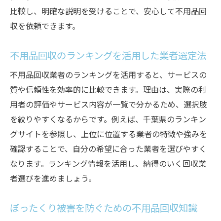
ぼったくり被害を避けるための業者選び
比較し、明確な説明を受けることで、安心して不用品回
収を依頼できます。
優良な不用品回収サービスの見分け方とは
不用品回収業者の優良ポイントを徹底解説
不用品回収のランキングを活用した業者選定法
千葉市の不用品回収ランキング活用法
不用品回収業者のランキングを活用すると、サービスの
口コミで評価の高い不用品回収サービスと
質や信頼性を効率的に比較できます。理由は、実際の利
は
用者の評価やサービス内容が一覧で分かるため、選択肢
料金体系が明確な不用品回収の選び方
を絞りやすくなるからです。例えば、千葉県のランキン
ぼったくりを避ける優良業者の特徴
グサイトを参照し、上位に位置する業者の特徴や強みを
不用品回収アースの評判から見る選定基準
確認することで、自分の希望に合った業者を選びやすく
千葉県で安心して依頼できる不用品回収活用術
なります。ランキング情報を活用し、納得のいく回収業
不用品回収を安心して利用するための流れ
者選びを進めましょう。
千葉市対応の信頼できる不用品回収業者の
ぼったくり被害を防ぐための不用品回収知識
選び方