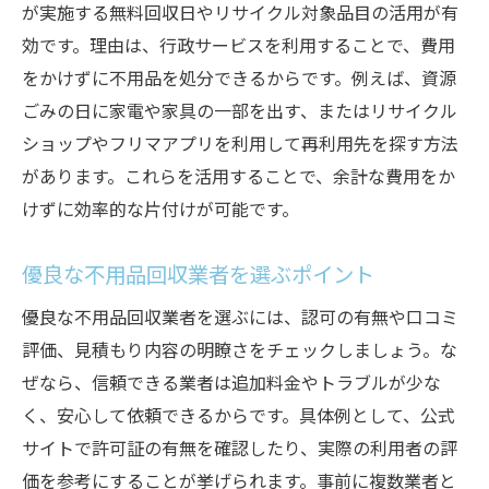
千葉県で安心して依頼できる不用品回収業
が実施する無料回収日やリサイクル対象品目の活用が有
者とは
効です。理由は、行政サービスを利用することで、費用
ぼったくりを回避する不用品回収の見極め
をかけずに不用品を処分できるからです。例えば、資源
方
ごみの日に家電や家具の一部を出す、またはリサイクル
ショップやフリマアプリを利用して再利用先を探す方法
優良な不用品回収業者の見分け方と注意点
があります。これらを活用することで、余計な費用をか
評判から学ぶ信頼できる業者選びの基準
けずに効率的な片付けが可能です。
不用品回収で追加料金を防ぐための注意点
不用品回収の追加料金が発生しやすいケー
優良な不用品回収業者を選ぶポイント
ス
優良な不用品回収業者を選ぶには、認可の有無や口コミ
千葉市で無料見積もりを活用するポイント
評価、見積もり内容の明瞭さをチェックしましょう。な
料金トラブルを防ぐ不用品回収の事前確認
ぜなら、信頼できる業者は追加料金やトラブルが少な
事項
く、安心して依頼できるからです。具体例として、公式
不用品回収費用の想定外出費を抑える工夫
サイトで許可証の有無を確認したり、実際の利用者の評
口コミや評判を参考にする追加料金対策
価を参考にすることが挙げられます。事前に複数業者と