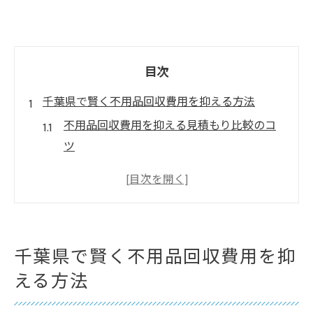
目次
千葉県で賢く不用品回収費用を抑える方法
不用品回収費用を抑える見積もり比較のコ
ツ
千葉市で不用品回収を無料で利用する方法
優良な不用品回収業者を選ぶポイント
不用品回収のランキングを活用した業者選
定法
千葉県で賢く不用品回収費用を抑
ぼったくり被害を防ぐための不用品回収知
える方法
識
口コミから学ぶ千葉県の不用品回収活用術