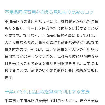
不用品回収の料金を安くするコツを徹底解説
不用品回収費用を抑える見積もり比較のコツ
不用品回収は複数業者の見積もり比較が重
要
不用品回収の費用を抑えるには、複数業者から無料見積
もりを取り、サービス内容や料金体系を比較することが
無料で不用品回収できる場合の注意点
重要です。なぜなら、回収品の種類や量によって料金が
千葉市で評判の良い不用品回収業者の特徴
大きく異なるため、事前の整理と詳細な確認が無駄な出
不用品回収費用を安くするための準備方法
費を防ぎます。例えば、家具や家電など大型の不用品は
ランキング情報を活用した業者の選び方
追加料金が発生しやすいため、見積もり時に具体的な品
不用品回収で追加費用を防ぐための工夫
目を伝えることで正確な費用を把握できます。事前に比
費用面で安心できる不用品回収の選び方
較することで、納得のいく業者選びと費用節約が実現し
料金体系が明確な不用品回収業者を選ぶ方
ます。
法
千葉市で不用品回収を無料で利用する方法
口コミ評価の高い不用品回収サービスの特
徴
千葉市で不用品回収を無料で利用するには、市や自治体