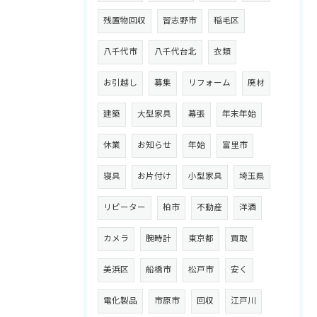
残置物回収
習志野市
稲毛区
八千代市
八千代台北
衣類
お引越し
募集
リフォーム
廃材
建築
大型家具
幕張
年末年始
休業
お知らせ
年始
富里市
寝具
お片付け
小型家具
埼玉県
リピーター
柏市
不動産
洋酒
カメラ
腕時計
東京都
買取
美浜区
船橋市
松戸市
安く
電化製品
市原市
回収
江戸川