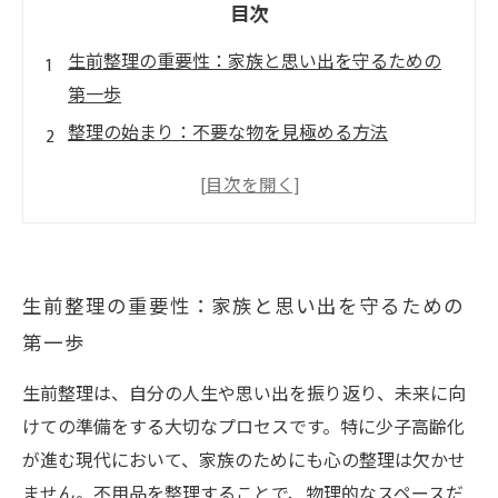
目次
生前整理の重要性：家族と思い出を守るための
第一歩
整理の始まり：不要な物を見極める方法
心の整理：思い出を大切にするためにできるこ
と
不用品回収サービスの活用法：手間を省いてス
ムーズに
生前整理の重要性：家族と思い出を守るための
成功する生前整理のコツ：心の平穏を手に入れ
第一歩
る
準備の先に待つ安らぎ：未来を見据えた心の整
生前整理は、自分の人生や思い出を振り返り、未来に向
理
けての準備をする大切なプロセスです。特に少子高齢化
あなたに合った生前整理の方法を見つけるため
が進む現代において、家族のためにも心の整理は欠かせ
に
ません。不用品を整理することで、物理的なスペースだ