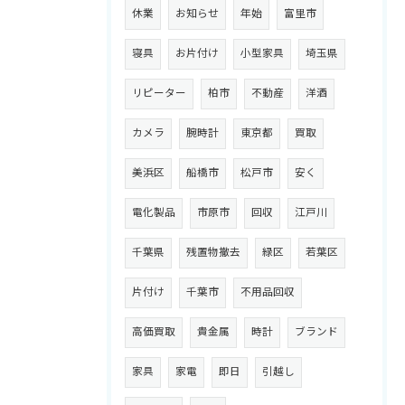
休業
お知らせ
年始
富里市
寝具
お片付け
小型家具
埼玉県
リピーター
柏市
不動産
洋酒
カメラ
腕時計
東京都
買取
美浜区
船橋市
松戸市
安く
電化製品
市原市
回収
江戸川
千葉県
残置物撤去
緑区
若葉区
片付け
千葉市
不用品回収
高価買取
貴金属
時計
ブランド
家具
家電
即日
引越し