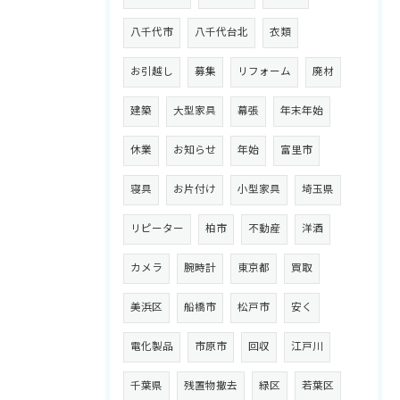
八千代市
八千代台北
衣類
お引越し
募集
リフォーム
廃材
建築
大型家具
幕張
年末年始
休業
お知らせ
年始
富里市
寝具
お片付け
小型家具
埼玉県
リピーター
柏市
不動産
洋酒
カメラ
腕時計
東京都
買取
美浜区
船橋市
松戸市
安く
電化製品
市原市
回収
江戸川
千葉県
残置物撤去
緑区
若葉区