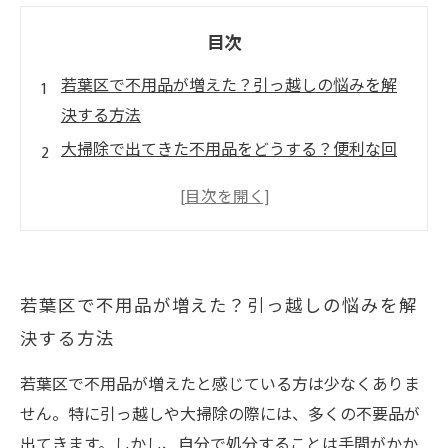
目次
若葉区で不用品が増えた？引っ越しの悩みを解
決する方法
大掃除で出てきた不用品をどうする？便利な回
収サービスの紹介
若葉区の不用品回収サービスがもたらす安心と
安全
地域密着型のサービス：若葉区の不用品回収が
若葉区で不用品が増えた？引っ越しの悩みを解
選ばれる理由
決する方法
環境を考慮したリサイクル：若葉区での新しい
取り組み
若葉区で不用品が増えたと感じている方は少なくありま
利用者が語る！若葉区の不用品回収サービスの
せん。特に引っ越しや大掃除の際には、多くの不要品が
リアルな体験
出てきます。しかし、自分で処分することは手間がかか