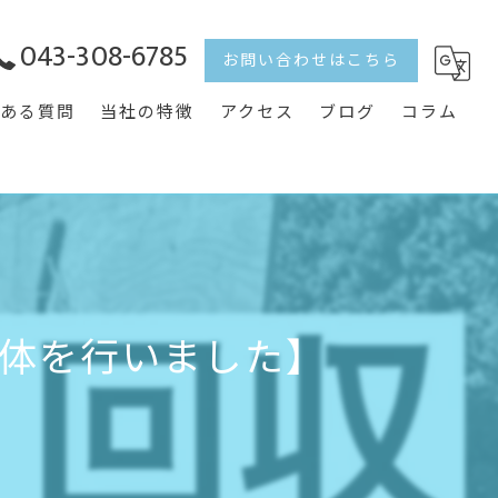
043-308-6785
お問い合わせはこちら
ある質問
当社の特徴
アクセス
ブログ
コラム
遺品整理
生前整理
買取
体を行いました】
片付け
ゴミ屋敷