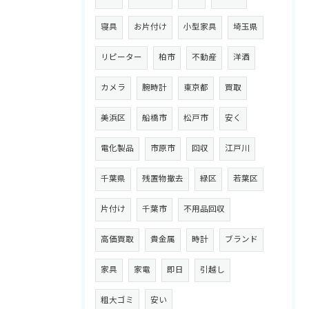
寝具
お片付け
小型家具
埼玉県
リピーター
柏市
不動産
洋酒
カメラ
腕時計
東京都
買取
美浜区
船橋市
松戸市
安く
電化製品
市原市
回収
江戸川
千葉県
残置物撤去
緑区
若葉区
片付け
千葉市
不用品回収
高価買取
貴金属
時計
ブランド
家具
家電
即日
引越し
粗大ゴミ
安い