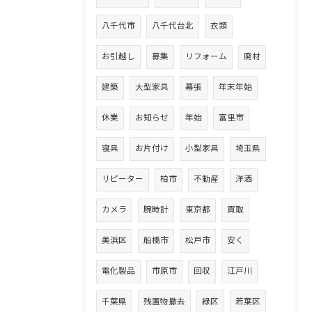
八千代市
八千代台北
衣類
お引越し
募集
リフォーム
廃材
建築
大型家具
幕張
年末年始
休業
お知らせ
年始
富里市
寝具
お片付け
小型家具
埼玉県
リピーター
柏市
不動産
洋酒
カメラ
腕時計
東京都
買取
美浜区
船橋市
松戸市
安く
電化製品
市原市
回収
江戸川
千葉県
残置物撤去
緑区
若葉区