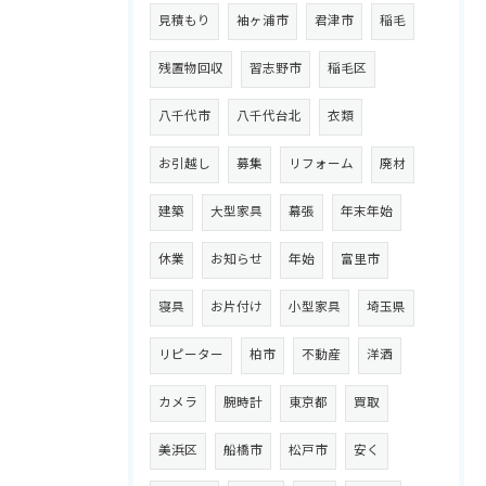
見積もり
袖ヶ浦市
君津市
稲毛
残置物回収
習志野市
稲毛区
八千代市
八千代台北
衣類
お引越し
募集
リフォーム
廃材
建築
大型家具
幕張
年末年始
休業
お知らせ
年始
富里市
寝具
お片付け
小型家具
埼玉県
リピーター
柏市
不動産
洋酒
カメラ
腕時計
東京都
買取
美浜区
船橋市
松戸市
安く