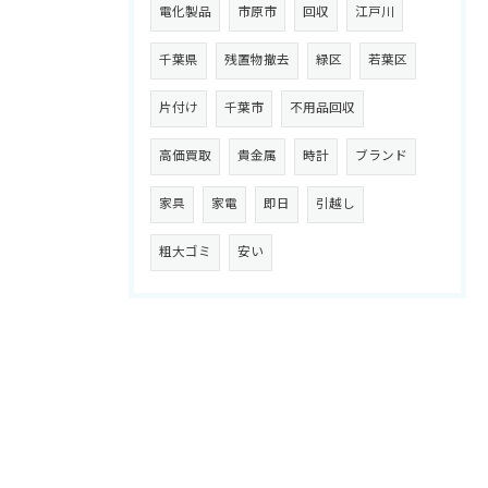
電化製品
市原市
回収
江戸川
千葉県
残置物撤去
緑区
若葉区
片付け
千葉市
不用品回収
高価買取
貴金属
時計
ブランド
家具
家電
即日
引越し
粗大ゴミ
安い