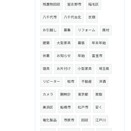
残置物回収
習志野市
稲毛区
八千代市
八千代台北
衣類
お引越し
募集
リフォーム
廃材
建築
大型家具
幕張
年末年始
休業
お知らせ
年始
富里市
寝具
お片付け
小型家具
埼玉県
リピーター
柏市
不動産
洋酒
カメラ
腕時計
東京都
買取
美浜区
船橋市
松戸市
安く
電化製品
市原市
回収
江戸川