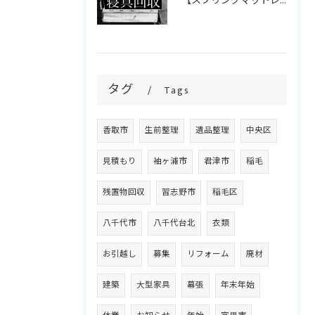
【スプリングマットレス・折りたたみマットレス回収】
タグ
Tags
香取市
生前整理
遺品整理
中央区
見積もり
袖ヶ浦市
君津市
稲毛
残置物回収
習志野市
稲毛区
八千代市
八千代台北
衣類
お引越し
募集
リフォーム
廃材
建築
大型家具
幕張
年末年始