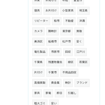
休業
お知らせ
年始
富里市
寝具
お片付け
小型家具
埼玉県
リピーター
柏市
不動産
洋酒
カメラ
腕時計
東京都
買取
美浜区
船橋市
松戸市
安く
電化製品
市原市
回収
江戸川
千葉県
残置物撤去
緑区
若葉区
片付け
千葉市
不用品回収
高価買取
貴金属
時計
ブランド
家具
家電
即日
引越し
粗大ゴミ
安い