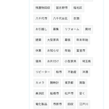
残置物回収
習志野市
稲毛区
八千代市
八千代台北
衣類
お引越し
募集
リフォーム
廃材
建築
大型家具
幕張
年末年始
休業
お知らせ
年始
富里市
寝具
お片付け
小型家具
埼玉県
リピーター
柏市
不動産
洋酒
カメラ
腕時計
東京都
買取
美浜区
船橋市
松戸市
安く
電化製品
市原市
回収
江戸川