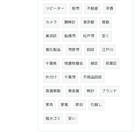
リピーター
柏市
不動産
洋酒
カメラ
腕時計
東京都
買取
美浜区
船橋市
松戸市
安く
電化製品
市原市
回収
江戸川
千葉県
残置物撤去
緑区
若葉区
片付け
千葉市
不用品回収
高価買取
貴金属
時計
ブランド
家具
家電
即日
引越し
粗大ゴミ
安い